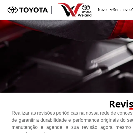
Novos
Seminovos
O
Revi
Realizar as revisões periódicas na nossa rede de conces
de garantir a durabilidade e performance originais do 
manutenção e agende a sua revisão agora mesmo n