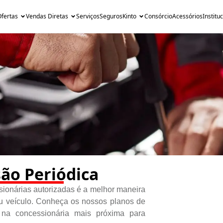
fertas
Vendas Diretas
Serviços
Seguros
Kinto
Consórcio
Acessórios
Institu
são Periódica
sionárias autorizadas é a melhor maneira
seu veículo. Conheça os nossos planos de
a concessionária mais próxima para