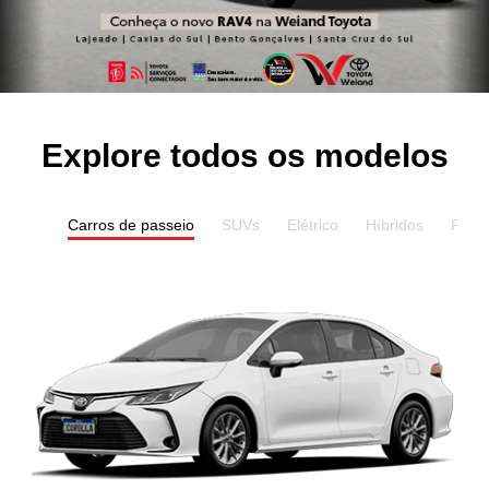
Explore todos os modelos
Carros de passeio
SUVs
Elétrico
Híbridos
Pick-