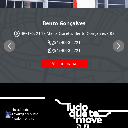
Bento Gonçalves
BR-470, 214 - Maria Goretti, Bento Gonçalves - RS
(54) 4000-2721
(54) 4000-2721
Ver no mapa
No trânsito,
enxergar o outro
é salvar vidas.