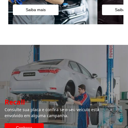
Saiba mais
Saiba 
Recall
Consulte sua placa e confira se o seu veículo está
envolvido em alguma campanha.
Conheça