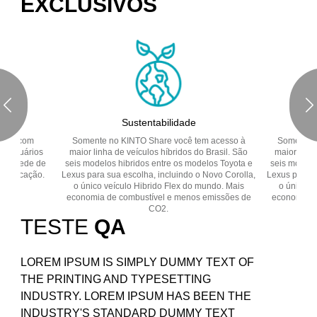
EXCLUSIVOS
nto
Sustentabilidade
Se
pera com
Somente no KINTO Share você tem acesso à
Somente n
aos usuários
maior linha de veículos híbridos do Brasil. São
maior linha
 da Rede de
seis modelos hibridos entre os modelos Toyota e
seis modelo
ua locação.
Lexus para sua escolha, incluindo o Novo Corolla,
Lexus para s
o único veículo Hibrido Flex do mundo. Mais
o único v
economia de combustível e menos emissões de
economia d
CO2.
TESTE
QA
LOREM IPSUM IS SIMPLY DUMMY TEXT OF
THE PRINTING AND TYPESETTING
INDUSTRY. LOREM IPSUM HAS BEEN THE
INDUSTRY'S STANDARD DUMMY TEXT