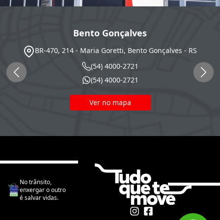
Bento Gonçalves
BR-470, 214 - Maria Goretti, Bento Gonçalves - RS
(54) 4000-2721
(54) 4000-2721
Ver no mapa
No trânsito,
enxergar o outro
é salvar vidas.