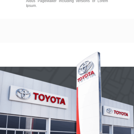
Aldus PageMaker including versions of Lorem
Ipsum.