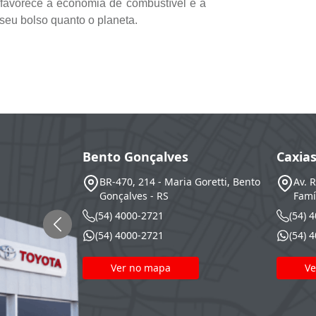
 favorece a economia de combustível e a
seu bolso quanto o planeta.
Bento Gonçalves
Caxia
BR-470, 214 - Maria Goretti, Bento
Av. 
Gonçalves - RS
Famí
(54) 4000-2721
(54) 
(54) 4000-2721
(54) 
Ver no mapa
Ve