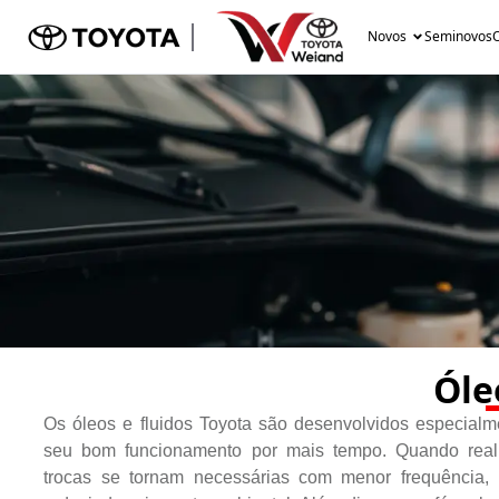
Novos
Seminovos
O
Óle
Os óleos e fluidos Toyota são desenvolvidos especialm
seu bom funcionamento por mais tempo. Quando reali
trocas se tornam necessárias com menor frequência, 