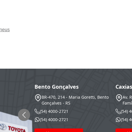
pneus
Bento Gonçalves
Caxia
BR-470, 214 - Maria Goretti, Bento
Av. 
Gonçalves - RS
Famí
(54) 4000-2721
(54) 
(54) 4000-2721
(54) 