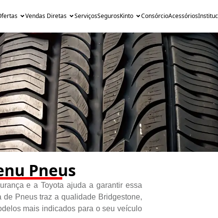
fertas
Vendas Diretas
Serviços
Seguros
Kinto
Consórcio
Acessórios
Institu
nu Pneus
urança e a Toyota ajuda a garantir essa
 de Pneus traz a qualidade Bridgestone,
odelos mais indicados para o seu veículo