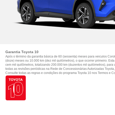
Garantia Toyota 10
Após o término da garantia básica de 60 (sessenta) meses para veiculos Corol
(doze) meses ou 10.000 km (dez mil quilómetros), o que ocorrer primeiro. Est
cem mil quilômetros, totalizando 200.000 km (duzentos mil quilómetros), para u
todas as revisões periódicas na Rede de Concessionárias Autorizadas Toyota,
Consulte todas as regras e condições do programa Toyota 10 nos Termos e C