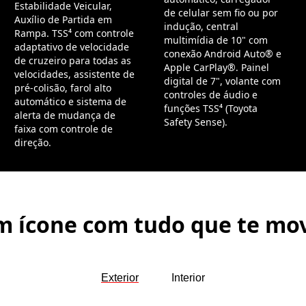
Estabilidade Veicular,
de celular sem fio ou por
Auxílio de Partida em
indução, central
Rampa. TSS⁴ com controle
multimídia de 10" com
adaptativo de velocidade
conexão Android Auto® e
de cruzeiro para todas as
Apple CarPlay®. Painel
velocidades, assistente de
digital de 7", volante com
pré-colisão, farol alto
controles de áudio e
automático e sistema de
funções TSS⁴ (Toyota
alerta de mudança de
Safety Sense).
faixa com controle de
direção.
 ícone com tudo que te mo
Exterior
Interior