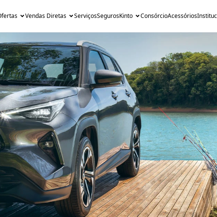
fertas
Vendas Diretas
Serviços
Seguros
Kinto
Consórcio
Acessórios
Institu