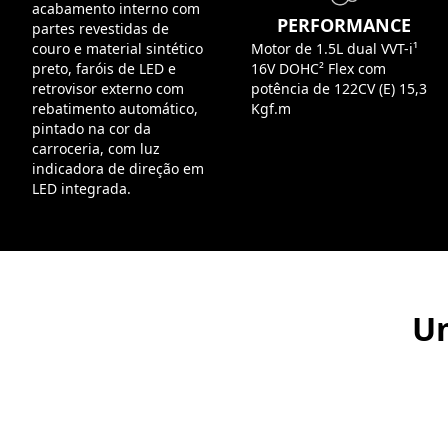
acabamento interno com
PERFORMANCE
partes revestidas de
couro e material sintético
Motor de 1.5L dual VVT-i¹
preto, faróis de LED e
16V DOHC² Flex com
retrovisor externo com
potência de 122CV (E) 15,3
rebatimento automático,
Kgf.m
pintado na cor da
carroceria, com luz
indicadora de direção em
LED integrada.
Um