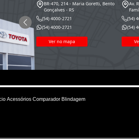
BR-470, 214 - Maria Goretti, Bento
Av. 
Gonçalves - RS
Famí
(54) 4000-2721
(54) 
(54) 4000-2721
(54) 
Ver no mapa
Ve
cio
Acessórios
Comparador
Blindagem