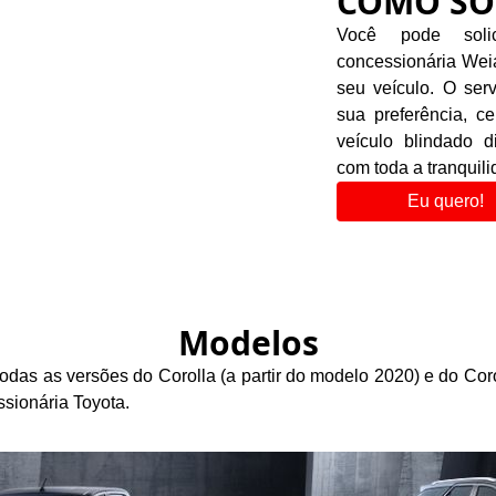
COMO SO
Você pode solic
concessionária Wei
seu veículo. O ser
sua preferência, ce
veículo blindado d
com toda a tranquil
Eu quero!
Modelos
 todas as versões do Corolla (a partir do modelo 2020) e do C
sionária Toyota.