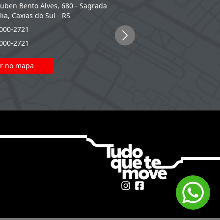
Ruben Bento Alves, 680 - Sagrada
Rodovia RS 130, Km 72,8 2388 
lia, Caxias do Sul - RS
Cristóvão, Lajeado - RS
4000-2721
(51) 4000-2721
4000-2721
(54) 4000-2721
r no mapa
Ver no mapa