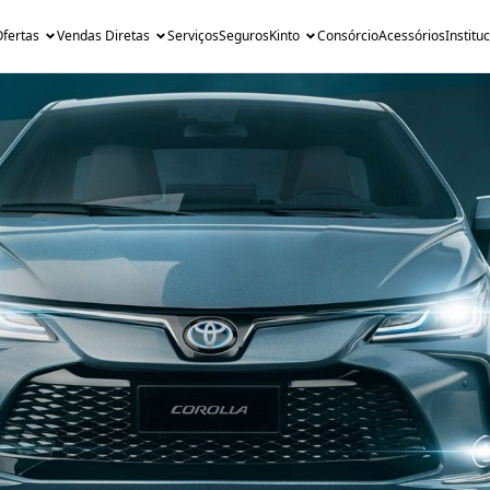
fertas
Vendas Diretas
Serviços
Seguros
Kinto
Consórcio
Acessórios
Institu