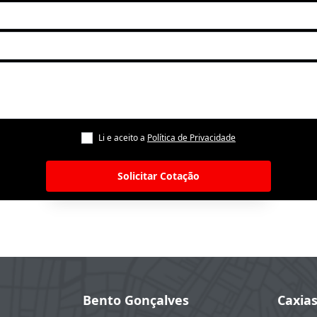
Li e aceito a
Política de Privacidade
Solicitar Cotação
Bento Gonçalves
Caxia