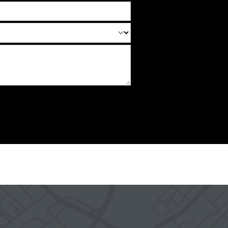
s
Lajeado