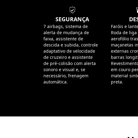
SEGURANÇA
DE
7 airbags, sistema de
Faróis e lant
alerta de mudança de
Roda de liga 
faixa, assistente de
aerofólio tras
descida e subida, controle
maçanetas in
adaptativo de velocidade
externas cr
de cruzeiro e assistente
barras longit
de pré-colisão com alerta
Revestiment
sonoro e visual e, se
em couro pe
necessário, frenagem
material sint
automática.
preta.