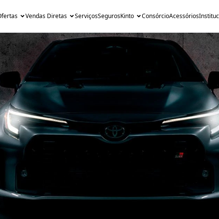
fertas
Vendas Diretas
Serviços
Seguros
Kinto
Consórcio
Acessórios
Institu