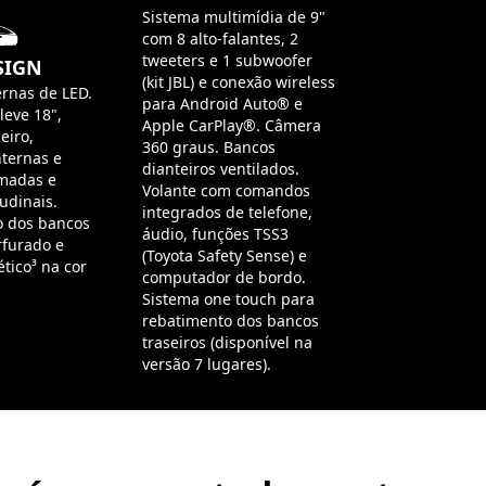
Sistema multimídia de 9"
com 8 alto-falantes, 2
tweeters e 1 subwoofer
SIGN
(kit JBL) e conexão wireless
ernas de LED.
para Android Auto® e
leve 18",
Apple CarPlay®. Câmera
eiro,
360 graus. Bancos
ternas e
dianteiros ventilados.
omadas e
Volante com comandos
udinais.
integrados de telefone,
o dos bancos
áudio, funções TSS3
rfurado e
(Toyota Safety Sense) e
ético³ na cor
computador de bordo.
Sistema one touch para
rebatimento dos bancos
traseiros (disponível na
versão 7 lugares).