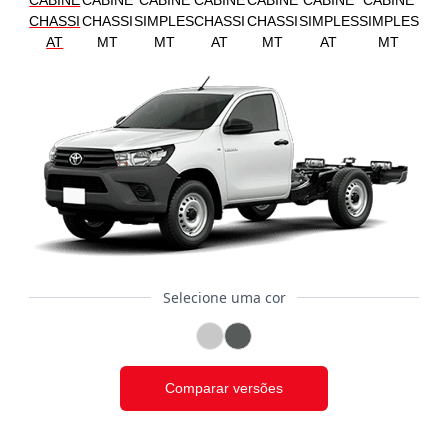
CABINE
CABINE
CABINE
CABINE
CABINE
CABINE
CABINE
CHASSI
CHASSI
SIMPLES
CHASSI
CHASSI
SIMPLES
SIMPLES
AT
MT
MT
AT
MT
AT
MT
Selecione uma cor
Comparar versões