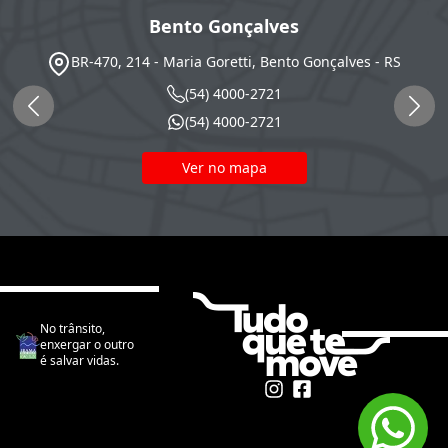
Bento Gonçalves
BR-470, 214 - Maria Goretti, Bento Gonçalves - RS
(54) 4000-2721
(54) 4000-2721
Ver no mapa
No trânsito,
enxergar o outro
é salvar vidas.