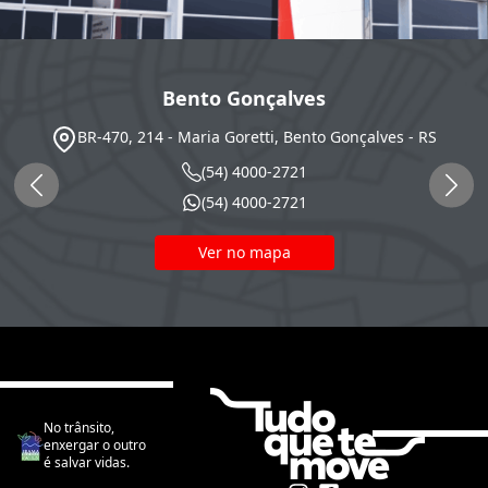
Bento Gonçalves
BR-470, 214 - Maria Goretti, Bento Gonçalves - RS
(54) 4000-2721
(54) 4000-2721
Ver no mapa
No trânsito,
enxergar o outro
é salvar vidas.